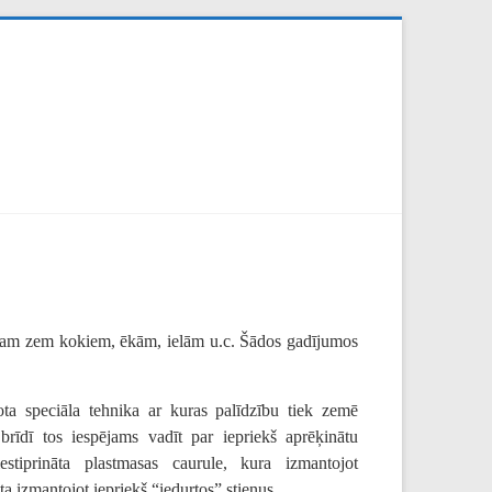
mēram zem kokiem, ēkām, ielām u.c. Šādos gadījumos
ta speciāla tehnika ar kuras palīdzību tiek zemē
 brīdī tos iespējams vadīt par iepriekš aprēķinātu
iestiprināta plastmasas caurule, kura izmantojot
ta izmantojot iepriekš “iedurtos” stieņus.