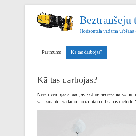
Skip
to
Beztranšeju 
content
Horizontālā vadāmā urbšana 
Par mums
Kā tas darbojas?
Kā tas darbojas?
Nereti veidojas situācijas kad nepieciešama komun
var izmantot vadāmo horizontālo urbšanas metodi.