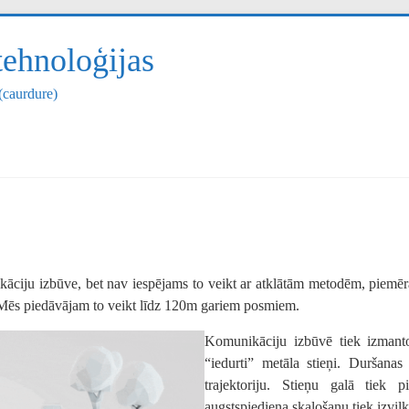
tehnoloģijas
(caurdure)
ikāciju izbūve, bet nav iespējams to veikt ar atklātām metodēm, pie
 Mēs piedāvājam to veikt līdz 120m gariem posmiem.
Komunikāciju izbūvē tiek izmanto
“iedurti” metāla stieņi. Duršanas
trajektoriju. Stieņu galā tiek p
augstspiediena skalošanu tiek izvilk