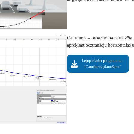
Caurdures – programma paredzēta pr
aprēķināt beztranšeju horizontālās u
Lejupielādēt programmu:
“Caurdures plānošana”