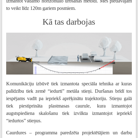
izmantot vadāmo horizontālo urbšanas metodi. Mēs piedāvājam
to veikt līdz 120m gariem posmiem.
Kā tas darbojas
Komunikāciju izbūvē tiek izmantota speciāla tehnika ar kuras
palīdzību tiek zemē “iedurti” metāla stieņi. Duršanas brīdī tos
iespējams vadīt pa iepriekš aprēķinātu trajektoriju. Stieņu galā
tiek piestiprināta plastmasas caurule, kura izmantojot
augstspiediena skalošanu tiek izvilkta izmantojot iepriekš
“iedurtos” stieņus.
Caurdures – programma paredzēta projektētājiem un darbu