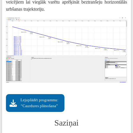
veicējiem lai vieglāk varētu aprēķināt beztranšeju horizontālās
urbšanas trajektoriju.
Lejuplādēt programmu:
“Caurdures plānošana”
Saziņai