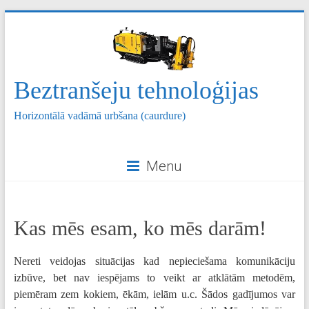
Skip
to
content
Beztranšeju tehnoloģijas
Horizontālā vadāmā urbšana (caurdure)
Menu
Kas mēs esam, ko mēs darām!
Nereti veidojas situācijas kad nepieciešama komunikāciju
izbūve, bet nav iespējams to veikt ar atklātām metodēm,
piemēram zem kokiem, ēkām, ielām u.c. Šādos gadījumos var